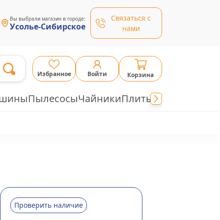
Связаться с
Вы выбрали магазин в городе:
Усолье-Сибирское
нами
Избранное
Войти
Корзина
ашины
Пылесосы
Чайники
Плиты
Проверить наличие