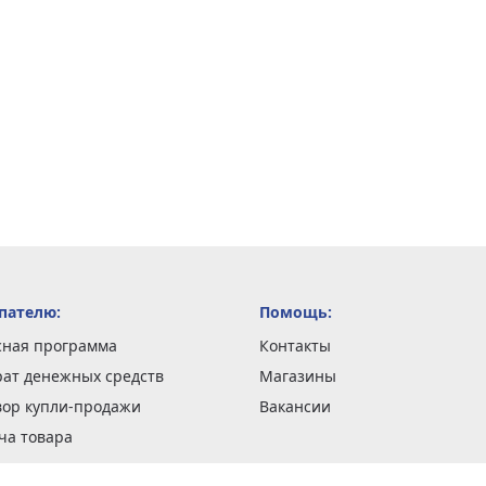
пателю:
Помощь:
сная программа
Контакты
рат денежных средств
Магазины
вор купли-продажи
Вакансии
ча товара
вка заказов