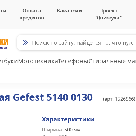
ны
Оплата
Вакансии
Проект
кредитов
"Движуха"
утбуки
Мототехника
Телефоны
Стиральные м
я Gefest 5140 0130
(арт.
1526566
)
Характеристики
Ширина
:
500
мм