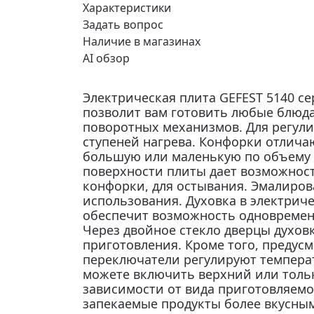
Характеристики
Задать вопрос
Наличие в магазинах
AI обзор
Электрическая плита GEFEST 5140 се
позволит вам готовить любые блюда
поворотных механизмов. Для регул
ступеней нагрева. Конфорки отлича
большую или маленькую по объему п
поверхности плиты дает возможност
конфорки, для остывания. Эмалиров
использования. Духовка в электриче
обеспечит возможность одновремен
Через двойное стекло дверцы духов
приготовления. Кроме того, предус
переключатели регулируют температ
можете включить верхний или тольк
зависимости от вида приготовляемо
запекаемые продукты более вкусным