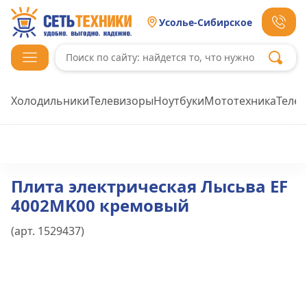
Усолье-Сибирское
Холодильники
Телевизоры
Ноутбуки
Мототехника
Теле
Плита электрическая Лысьва EF
4002MK00 кремовый
(арт.
1529437
)