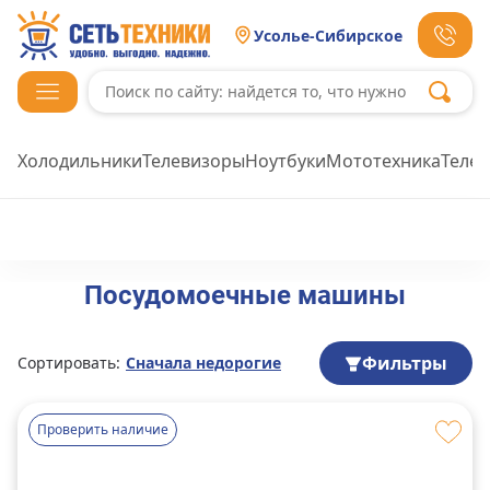
Усолье-Сибирское
Холодильники
Телевизоры
Ноутбуки
Мототехника
Теле
Посудомоечные машины
Фильтры
Сортировать:
Сначала недорогие
Проверить наличие