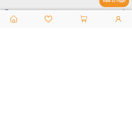
Нам 32 года!
Помощь:
Техническая поддержка
8 800 775 20 30
Интернет-магазин
8 924 548 85 07
Ежедневно с 10:00 до 19:00 (время Иркутское)
Этот сайт защищен reCaptcha и Google
Политика конфиденциальности
и
Условия пользования
применяются
Политика Конфиденциальности