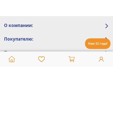
О компании:
Покупателю:
Нам 32 года!
Помощь:
Техническая поддержка
8 800 775 20 30
Интернет-магазин
8 924 548 85 07
Ежедневно с 10:00 до 19:00 (время Иркутское)
Этот сайт защищен reCaptcha и Google
Политика конфиденциальности
и
Условия пользования
применяются