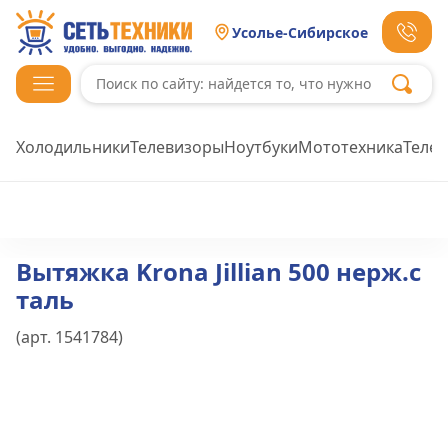
Усолье-Сибирское
Холодильники
Телевизоры
Ноутбуки
Мототехника
Теле
Вытяжка Krona Jillian 500 нерж.с
таль
(арт.
1541784
)