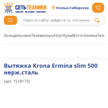
Усолье-Сибирское
Холодильники
Телевизоры
Ноутбуки
Мототехника
Теле
Вытяжка Krona Ermina slim 500
нерж.сталь
(арт.
1518173
)