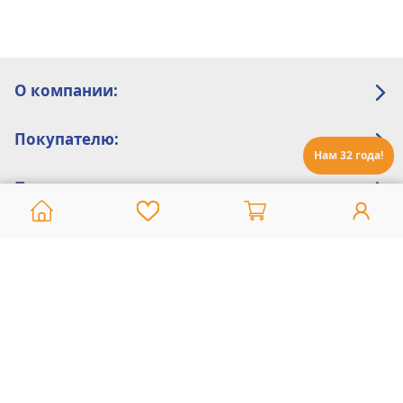
О компании:
Покупателю:
Нам 32 года!
Помощь:
Техническая поддержка
8 800 775 20 30
Интернет-магазин
8 924 548 85 07
Ежедневно с 10:00 до 19:00 (время Иркутское)
Этот сайт защищен reCaptcha и Google
Политика конфиденциальности
и
Условия пользования
применяются