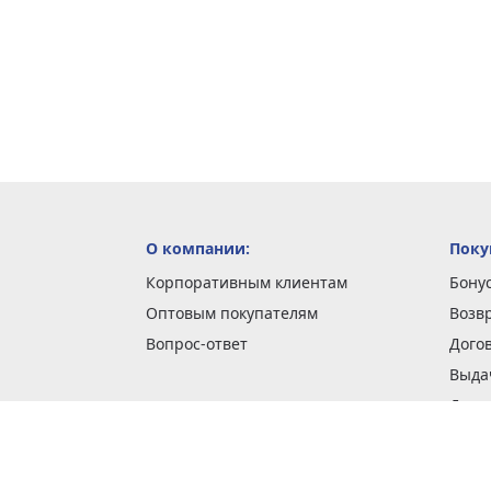
О компании:
Поку
Корпоративным клиентам
Бону
Оптовым покупателям
Возв
Вопрос-ответ
Дого
Выда
Доста
Как 
Наши