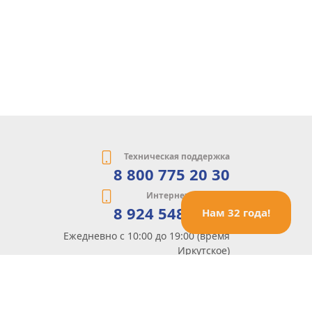
Техническая поддержка
8 800 775 20 30
Интернет-магазин
8 924 548 85 07
Нам 32 года!
Ежедневно с 10:00 до 19:00 (время
Иркутское)
Этот сайт защищен reCaptcha и Google
Политика конфиденциальности
и
Условия пользования
применяются