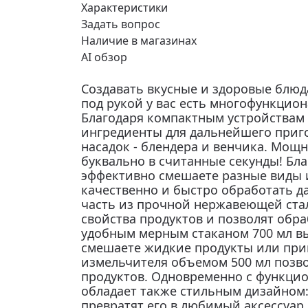
Характеристики
Задать вопрос
Наличие в магазинах
AI обзор
Создавать вкусные и здоровые блюд
под рукой у вас есть многофункцио
Благодаря компактным устройствам 
ингредиенты для дальнейшего приг
насадок - блендера и венчика. Мощн
буквально в считанные секунды! Бл
эффективно смешаете разные виды 
качественно и быстро обработать д
часть из прочной нержавеющей стал
свойства продуктов и позволят обр
удобным мерным стаканом 700 мл вы
смешаете жидкие продукты или при
измельчителя объемом 500 мл позво
продуктов. Одновременно с функци
обладает также стильным дизайном
превратят его в любимый аксессуар