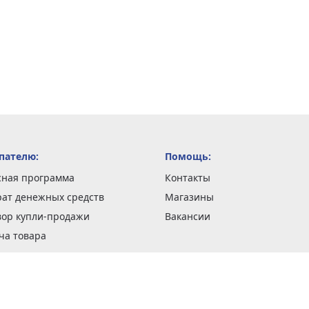
пателю:
Помощь:
сная программа
Контакты
рат денежных средств
Магазины
вор купли-продажи
Вакансии
ча товара
вка заказов
оформить заказ
 акции