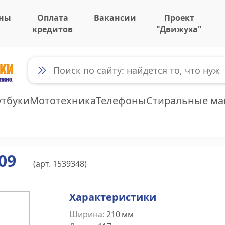
ны
Оплата
Вакансии
Проект
кредитов
"Движуха"
утбуки
Мототехника
Телефоны
Стиральные м
09
(арт.
1539348
)
Характеристики
Ширина
:
210
мм