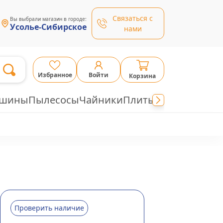
Связаться с
Вы выбрали магазин в городе:
Усолье-Сибирское
нами
Избранное
Войти
Корзина
ашины
Пылесосы
Чайники
Плиты
Проверить наличие