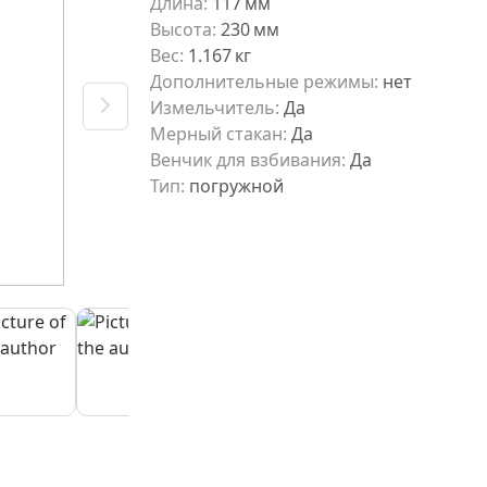
Длина
:
117
мм
Высота
:
230
мм
Вес
:
1.167
кг
Дополнительные режимы
:
нет
Измельчитель
:
Да
Мерный стакан
:
Да
Венчик для взбивания
:
Да
Тип
:
погружной