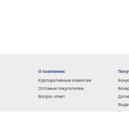
О компании:
Поку
Корпоративным клиентам
Бону
Оптовым покупателям
Возв
Вопрос-ответ
Дого
Выда
Доста
Как 
Наши