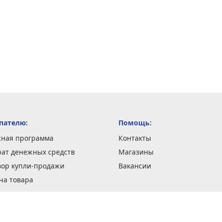
пателю:
Помощь:
сная программа
Контакты
рат денежных средств
Магазины
вор купли-продажи
Вакансии
ча товара
вка заказов
оформить заказ
 акции