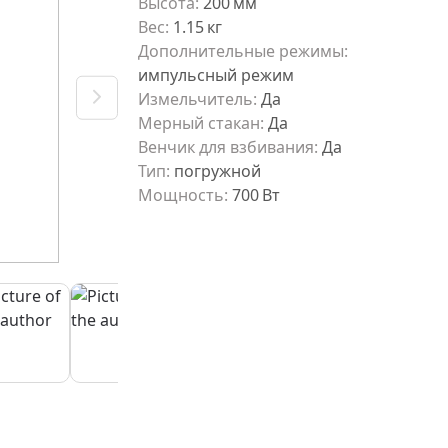
Высота
:
200
мм
Вес
:
1.15
кг
Дополнительные режимы
:
импульсный режим
Измельчитель
:
Да
Мерный стакан
:
Да
Венчик для взбивания
:
Да
Тип
:
погружной
Мощность
:
700
Вт