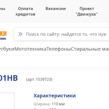
ны
Оплата
Вакансии
Проект
кредитов
"Движуха"
утбуки
Мототехника
Телефоны
Стиральные м
401HB
(арт.
1539723
)
Характеристики
Ширина
:
110
мм