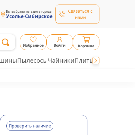
Связаться с
Вы выбрали магазин в городе:
Усолье-Сибирское
нами
Избранное
Войти
Корзина
ашины
Пылесосы
Чайники
Плиты
Проверить наличие