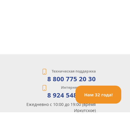
Техническая поддержка
8 800 775 20 30
Интернет-магазин
8 924 548 85 07
Нам 32 года!
Ежедневно с 10:00 до 19:00 (время
Иркутское)
Этот сайт защищен reCaptcha и Google
Политика конфиденциальности
и
Условия пользования
применяются