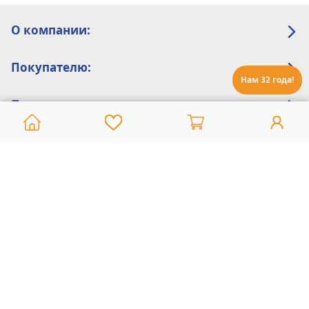
О компании:
Покупателю:
Нам 32 года!
Помощь:
Техническая поддержка
8 800 775 20 30
Интернет-магазин
8 924 548 85 07
Ежедневно с 10:00 до 19:00 (время Иркутское)
Этот сайт защищен reCaptcha и Google
Политика конфиденциальности
и
Условия пользования
применяются