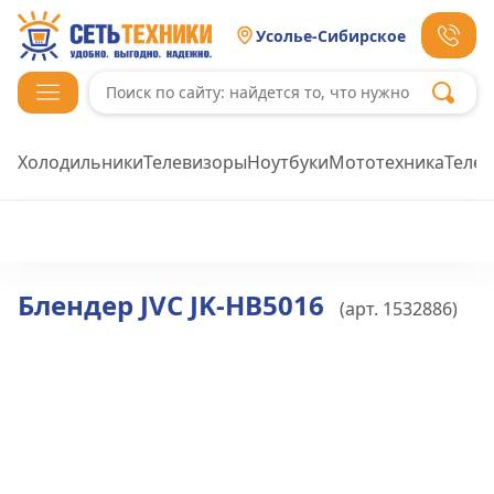
Усолье-Сибирское
Холодильники
Телевизоры
Ноутбуки
Мототехника
Теле
Блендер JVC JK-HB5016
(арт.
1532886
)