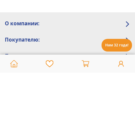
О компании:
Покупателю:
Нам 32 года!
Помощь:
Техническая поддержка
8 800 775 20 30
Интернет-магазин
8 924 548 85 07
Ежедневно с 10:00 до 19:00 (время Иркутское)
Этот сайт защищен reCaptcha и Google
Политика конфиденциальности
и
Условия пользования
применяются