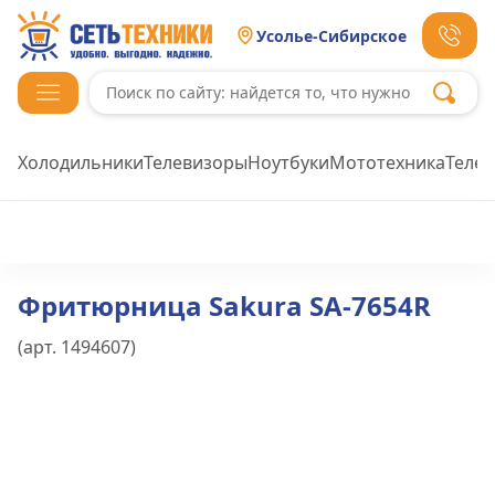
Усолье-Сибирское
Холодильники
Телевизоры
Ноутбуки
Мототехника
Теле
Фритюрница Sakura SA-7654R
(арт.
1494607
)