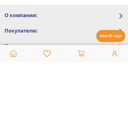
О компании:
Покупателю:
Нам 32 года!
Помощь:
Техническая поддержка
8 800 775 20 30
Интернет-магазин
8 924 548 85 07
Ежедневно с 10:00 до 19:00 (время Иркутское)
Этот сайт защищен reCaptcha и Google
Политика конфиденциальности
и
Условия пользования
применяются