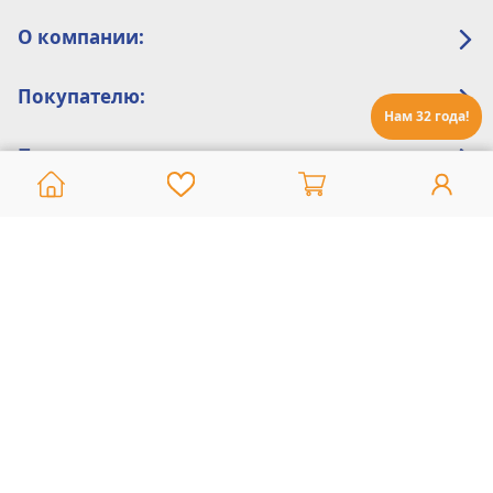
О компании:
Покупателю:
Нам 32 года!
Помощь:
Техническая поддержка
8 800 775 20 30
Интернет-магазин
8 924 548 85 07
Ежедневно с 10:00 до 19:00 (время Иркутское)
Этот сайт защищен reCaptcha и Google
Политика конфиденциальности
и
Условия пользования
применяются
Политика Конфиденциальности