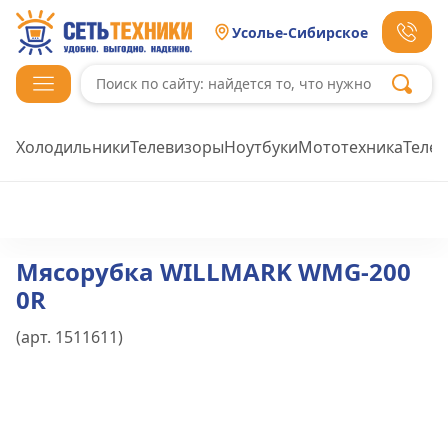
Усолье-Сибирское
Холодильники
Телевизоры
Ноутбуки
Мототехника
Теле
Мясорубка WILLMARK WMG-200
0R
(арт.
1511611
)