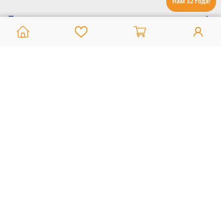
Нам 32 года!
Помощь:
Техническая поддержка
8 800 775 20 30
Интернет-магазин
8 924 548 85 07
Ежедневно с 10:00 до 19:00 (время Иркутское)
Этот сайт защищен reCaptcha и Google
Политика конфиденциальности
и
Условия пользования
применяются
Политика Конфиденциальности