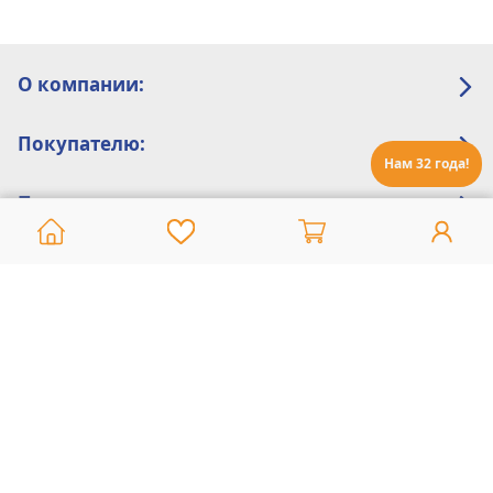
О компании:
Покупателю:
Нам 32 года!
Помощь:
Техническая поддержка
8 800 775 20 30
Интернет-магазин
8 924 548 85 07
Ежедневно с 10:00 до 19:00 (время Иркутское)
Этот сайт защищен reCaptcha и Google
Политика конфиденциальности
и
Условия пользования
применяются