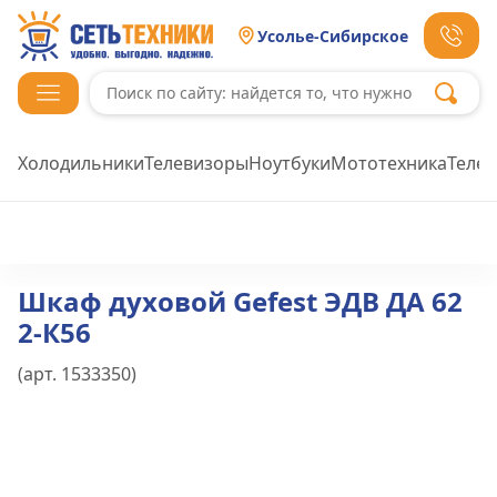
Усолье-Сибирское
Холодильники
Телевизоры
Ноутбуки
Мототехника
Теле
Шкаф духовой Gefest ЭДВ ДА 62
2-К56
(арт.
1533350
)