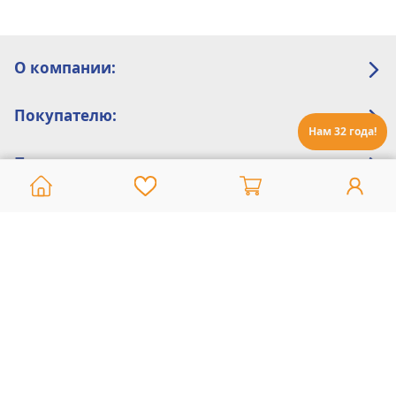
О компании:
Покупателю:
Нам 32 года!
Помощь:
Техническая поддержка
8 800 775 20 30
Интернет-магазин
8 924 548 85 07
Ежедневно с 10:00 до 19:00 (время Иркутское)
Этот сайт защищен reCaptcha и Google
Политика конфиденциальности
и
Условия пользования
применяются