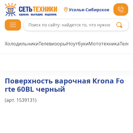
Усолье-Сибирское
Холодильники
Телевизоры
Ноутбуки
Мототехника
Теле
Поверхность варочная Krona Fo
rte 60BL черный
(арт.
1539131
)