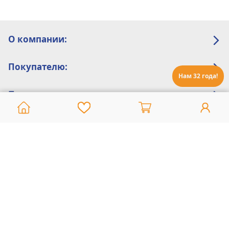
О компании:
Покупателю:
Нам 32 года!
Помощь:
Техническая поддержка
8 800 775 20 30
Интернет-магазин
8 924 548 85 07
Ежедневно с 10:00 до 19:00 (время Иркутское)
Этот сайт защищен reCaptcha и Google
Политика конфиденциальности
и
Условия пользования
применяются