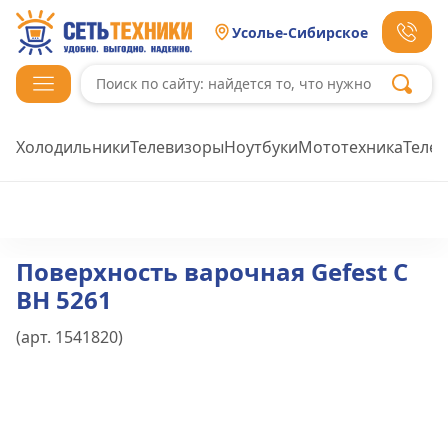
Усолье-Сибирское
Холодильники
Телевизоры
Ноутбуки
Мототехника
Теле
Поверхность варочная Gefest C
BH 5261
(арт.
1541820
)