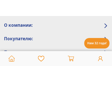
О компании:
Покупателю:
Нам 32 года!
Помощь:
Техническая поддержка
8 800 775 20 30
Интернет-магазин
8 924 548 85 07
Ежедневно с 10:00 до 19:00 (время Иркутское)
Этот сайт защищен reCaptcha и Google
Политика конфиденциальности
и
Условия пользования
применяются