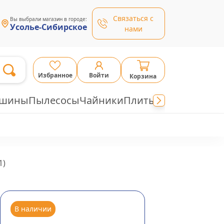
Связаться с
Вы выбрали магазин в городе:
Усолье-Сибирское
нами
Избранное
Войти
Корзина
ашины
Пылесосы
Чайники
Плиты
1
)
В наличии