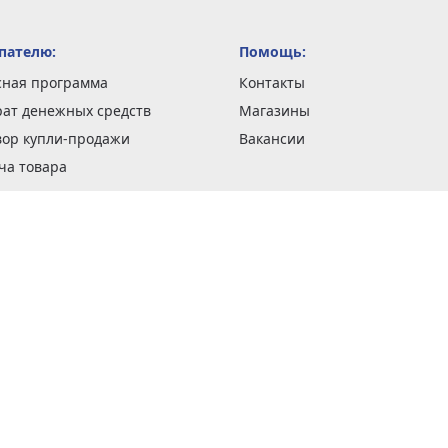
пателю:
Помощь:
сная программа
Контакты
рат денежных средств
Магазины
вор купли-продажи
Вакансии
ча товара
вка заказов
оформить заказ
 акции
н и возврат товара
рантии
та кредитов
рочные сертификаты
ка в кредит
тика конфиденциальности
ка изделий