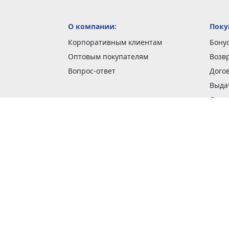
О компании:
Поку
Корпоративным клиентам
Бону
Оптовым покупателям
Возв
Вопрос-ответ
Дого
Выда
Доста
Как 
Наши
Обме
О га
Опла
Пода
Покуп
Поли
Сбор