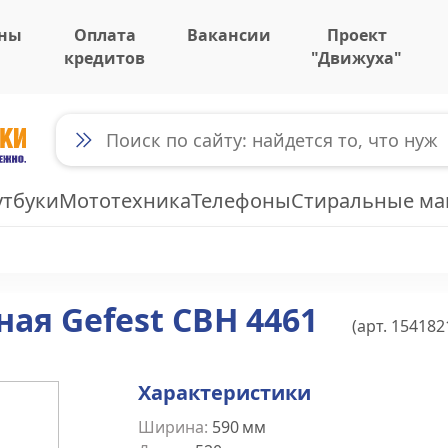
ны
Оплата
Вакансии
Проект
кредитов
"Движуха"
утбуки
Мототехника
Телефоны
Стиральные м
ая Gefest СВН 4461
(арт.
154182
Характеристики
Ширина
:
590
мм