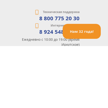
Техническая поддержка
8 800 775 20 30
Интернет-магазин
8 924 548 85 07
Нам 32 года!
Ежедневно с 10:00 до 19:00 (время
Иркутское)
Этот сайт защищен reCaptcha и Google
Политика конфиденциальности
и
Условия пользования
применяются
Политика Конфиденциальности