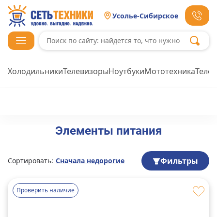
Усолье-Сибирское
Холодильники
Телевизоры
Ноутбуки
Мототехника
Теле
Элементы питания
Фильтры
Сортировать:
Сначала недорогие
Проверить наличие