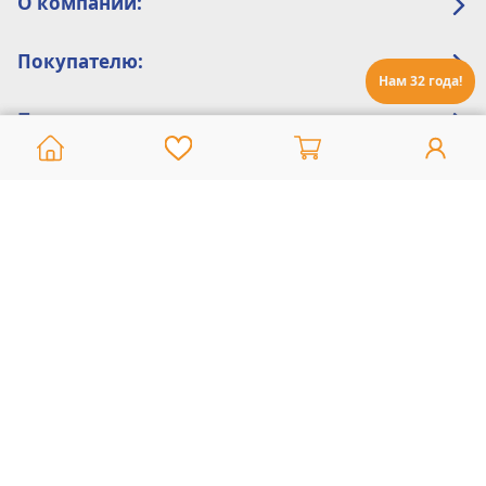
О компании:
Покупателю:
Нам 32 года!
Помощь:
Техническая поддержка
8 800 775 20 30
Интернет-магазин
8 924 548 85 07
Ежедневно с 10:00 до 19:00 (время Иркутское)
Этот сайт защищен reCaptcha и Google
Политика конфиденциальности
и
Условия пользования
применяются
Политика Конфиденциальности