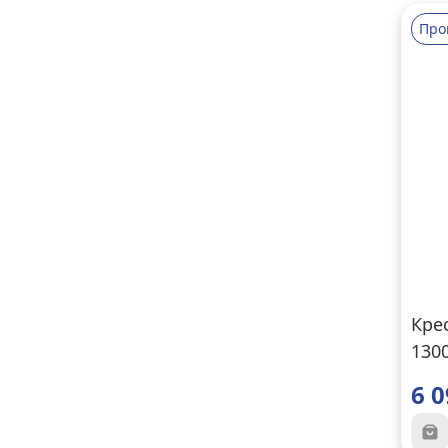
Про
Кре
130
пла
6 