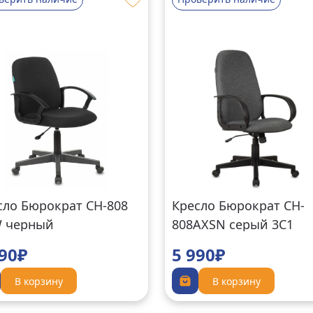
сло Бюрократ CH-808
Кресло Бюрократ CH-
 черный
808AXSN серый 3C1
790₽
5 990₽
В корзину
В корзину