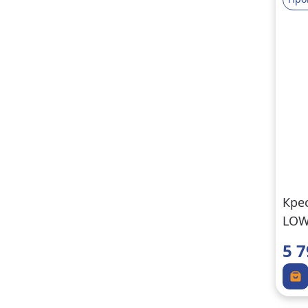
Кре
LOW
5 