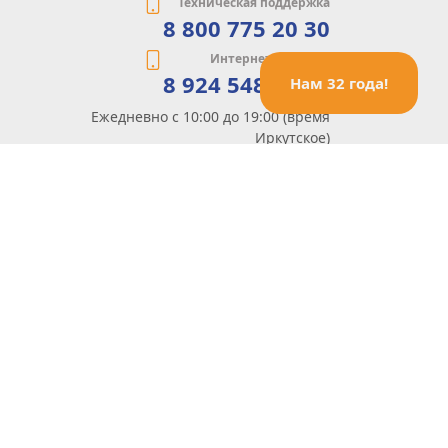
Техническая поддержка
8 800 775 20 30
Интернет-магазин
8 924 548 85 07
Нам 32 года!
Ежедневно с 10:00 до 19:00 (время
Иркутское)
Этот сайт защищен reCaptcha и Google
Политика конфиденциальности
и
Условия пользования
применяются
Политика Конфиденциальности