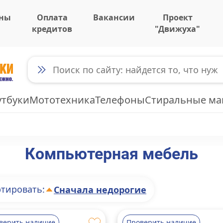
ны
Оплата
Вакансии
Проект
кредитов
"Движуха"
утбуки
Мототехника
Телефоны
Стиральные м
Компьютерная мебель
тировать:
Сначала недорогие
верить наличие
Проверить наличие