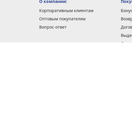
О компании:
Поку
Корпоративным клиентам
Бону
Оптовым покупателям
Возв
Вопрос-ответ
Дого
Выда
Доста
Как 
Наши
Обме
О га
Опла
Пода
Покуп
Поли
Сбор
Спос