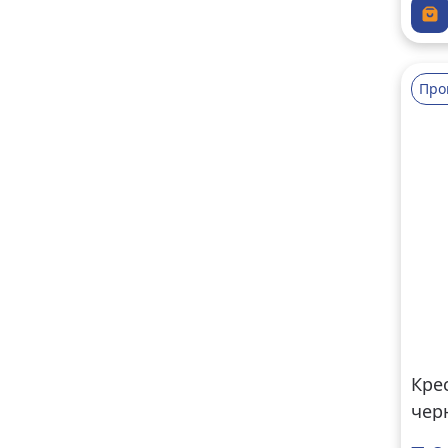
Про
Кре
чер