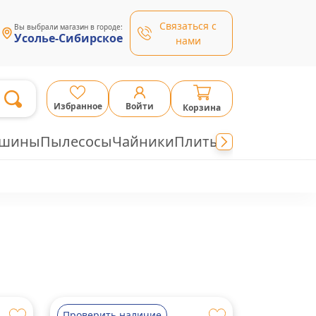
Связаться с
Вы выбрали магазин в городе:
Усолье-Сибирское
нами
Избранное
Войти
Корзина
ашины
Пылесосы
Чайники
Плиты
Проверить наличие