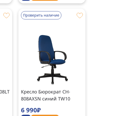
Проверить наличие
08LT
Кресло Бюрократ CH-
808AXSN синий TW10
6 990₽