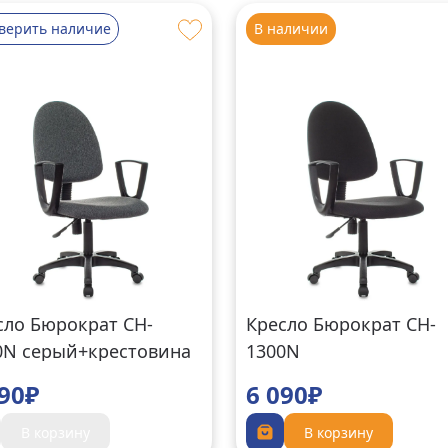
верить наличие
В наличии
сло Бюрократ CH-
Кресло Бюрократ CH-
0N серый+крестовина
1300N
стик 3C1
черный+крестовина
090₽
6 090₽
пластик T-15-21
В корзину
В корзину