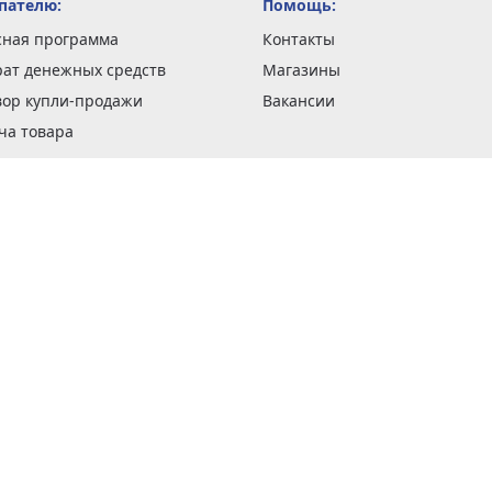
пателю:
Помощь:
сная программа
Контакты
рат денежных средств
Магазины
вор купли-продажи
Вакансии
ча товара
вка заказов
оформить заказ
 акции
н и возврат товара
рантии
та кредитов
рочные сертификаты
ка в кредит
тика конфиденциальности
ка изделий
обы оплаты