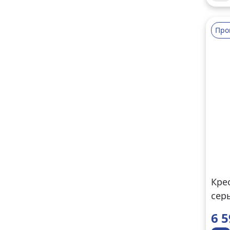
Про
Кре
сер
6 