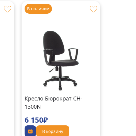
В наличии
Кресло Бюрократ CH-
1300N
черный+крестовина
6 150₽
пластик 3C11
В корзину