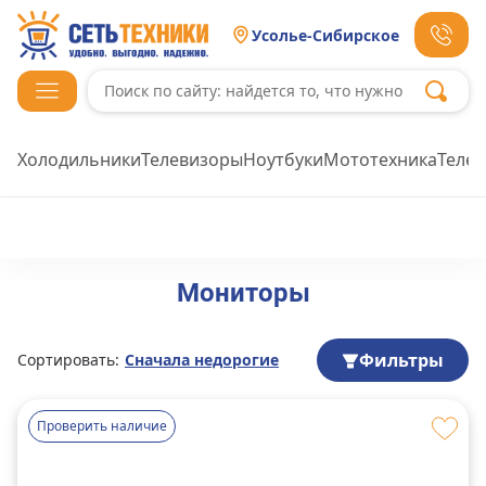
Усолье-Сибирское
Холодильники
Телевизоры
Ноутбуки
Мототехника
Теле
Мониторы
Фильтры
Сортировать:
Сначала недорогие
Проверить наличие