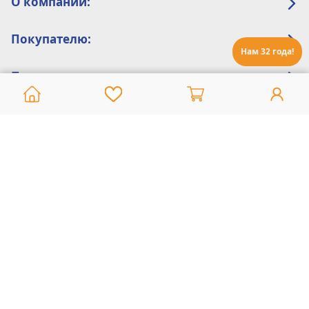
О компании:
Покупателю:
Нам 32 года!
Помощь:
Техническая поддержка
8 800 775 20 30
Интернет-магазин
8 924 548 85 07
Ежедневно с 10:00 до 19:00 (время Иркутское)
Этот сайт защищен reCaptcha и Google
Политика конфиденциальности
и
Условия пользования
применяются
Политика Конфиденциальности