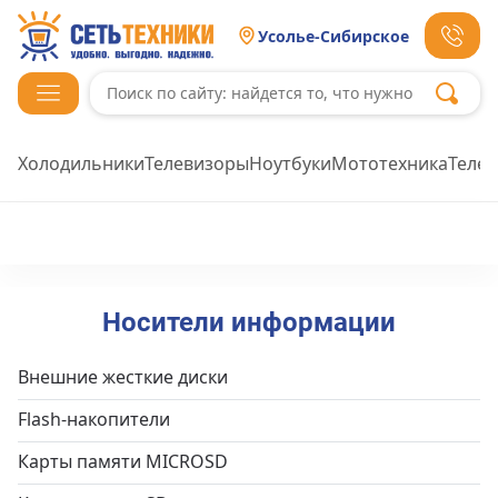
Усолье-Сибирское
Холодильники
Телевизоры
Ноутбуки
Мототехника
Теле
Носители информации
Внешние жесткие диски
Flash-накопители
Карты памяти MICROSD