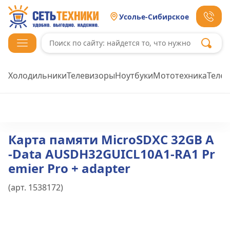
Усолье-Сибирское
Холодильники
Телевизоры
Ноутбуки
Мототехника
Теле
Карта памяти MicroSDXC 32GB A
-Data AUSDH32GUICL10A1-RA1 Pr
emier Pro + adapter
(арт.
1538172
)