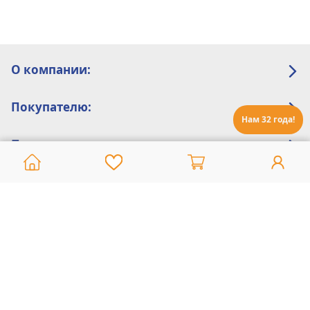
О компании:
Покупателю:
Нам 32 года!
Помощь:
Техническая поддержка
8 800 775 20 30
Интернет-магазин
8 924 548 85 07
Ежедневно с 10:00 до 19:00 (время Иркутское)
Этот сайт защищен reCaptcha и Google
Политика конфиденциальности
и
Условия пользования
применяются