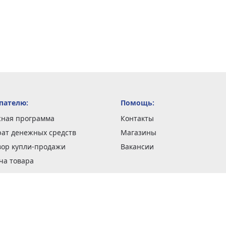
пателю:
Помощь:
сная программа
Контакты
рат денежных средств
Магазины
вор купли-продажи
Вакансии
ча товара
вка заказов
оформить заказ
 акции
н и возврат товара