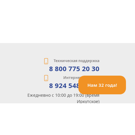
Техническая поддержка
8 800 775 20 30
Интернет-магазин
8 924 548 85 07
Нам 32 года!
Ежедневно с 10:00 до 19:00 (время
Иркутское)
Этот сайт защищен reCaptcha и Google
Политика конфиденциальности
и
Условия пользования
применяются