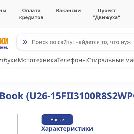
ны
Оплата
Вакансии
Проект
кредитов
"Движуха"
утбуки
Мототехника
Телефоны
Стиральные м
Book (U26-15FII3100R8S2W
Новые
Характеристики