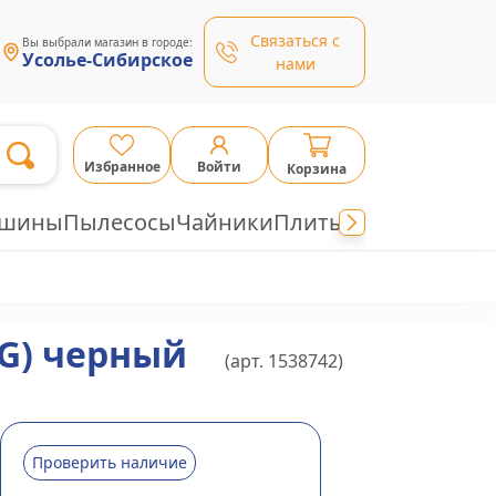
Связаться с
Вы выбрали магазин в городе:
Усолье-Сибирское
нами
Избранное
Войти
Корзина
ашины
Пылесосы
Чайники
Плиты
PG) черный
(арт.
1538742
)
Проверить наличие