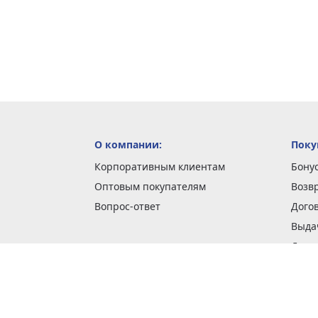
О компании:
Поку
Корпоративным клиентам
Бону
Оптовым покупателям
Возв
Вопрос-ответ
Дого
Выда
Доста
Как 
Наши
Обме