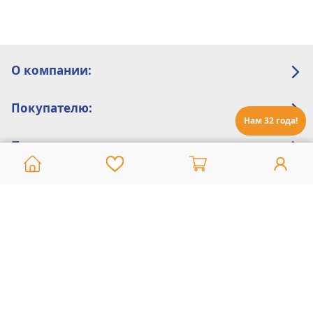
О компании:
Покупателю:
Нам 32 года!
Помощь:
Техническая поддержка
8 800 775 20 30
Интернет-магазин
8 924 548 85 07
Ежедневно с 10:00 до 19:00 (время Иркутское)
Этот сайт защищен reCaptcha и Google
Политика конфиденциальности
и
Условия пользования
применяются