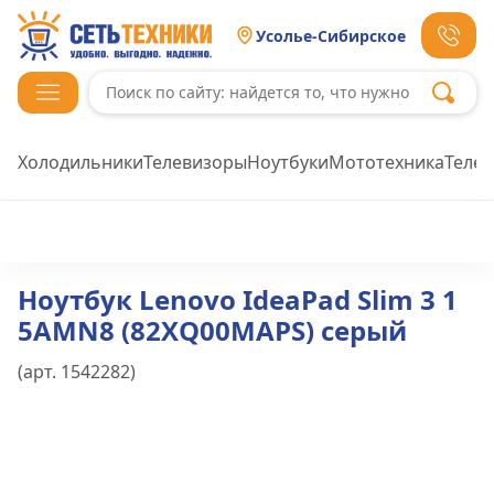
Усолье-Сибирское
Холодильники
Телевизоры
Ноутбуки
Мототехника
Теле
Ноутбук Lenovo IdeaPad Slim 3 1
5AMN8 (82XQ00MAPS) серый
(арт.
1542282
)