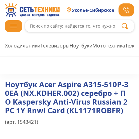
Усолье-Сибирское
Холодильники
Телевизоры
Ноутбуки
Мототехника
Теле
Ноутбук Acer Aspire A315-510P-3
0EA (NX.KDHER.002) серебро + П
О Kaspersky Anti-Virus Russian 2
PC 1Y Rnwl Card (KL1171ROBFR)
(арт.
1543421
)