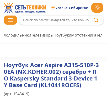
Усолье-Сибирское
Холодильники
Телевизоры
Ноутбуки
Мототехника
Теле
Ноутбук Acer Aspire A315-510P-3
0EA (NX.KDHER.002) серебро + П
О Kaspersky Standard 3-Device 1
Y Base Card (KL1041ROCFS)
(арт.
1543419
)