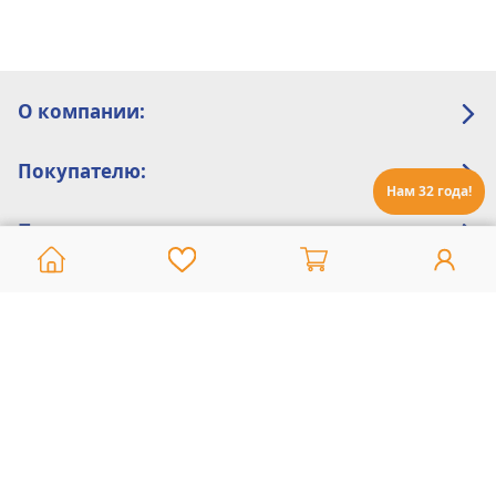
О компании:
Покупателю:
Нам 32 года!
Помощь:
Техническая поддержка
8 800 775 20 30
Интернет-магазин
8 924 548 85 07
Ежедневно с 10:00 до 19:00 (время Иркутское)
Этот сайт защищен reCaptcha и Google
Политика конфиденциальности
и
Условия пользования
применяются