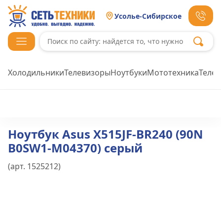
Усолье-Сибирское
Холодильники
Телевизоры
Ноутбуки
Мототехника
Теле
Ноутбук Asus X515JF-BR240 (90N
B0SW1-M04370) серый
(арт.
1525212
)