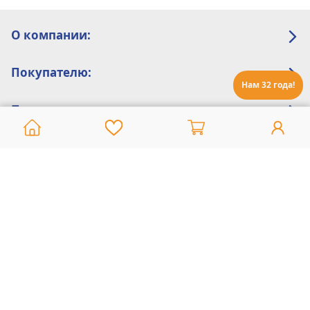
О компании:
Покупателю:
Нам 32 года!
Помощь:
Техническая поддержка
8 800 775 20 30
Интернет-магазин
8 924 548 85 07
Ежедневно с 10:00 до 19:00 (время Иркутское)
Этот сайт защищен reCaptcha и Google
Политика конфиденциальности
и
Условия пользования
применяются