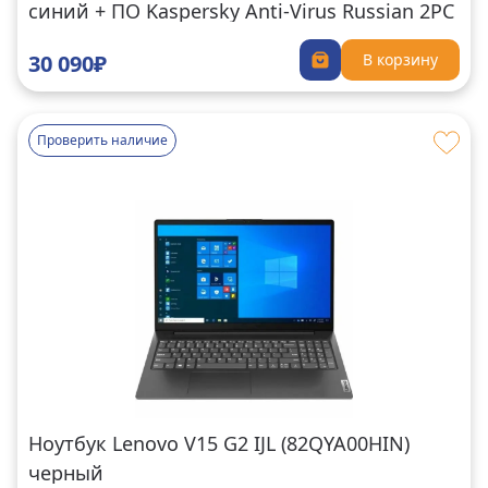
синий + ПО Kaspersky Anti-Virus Russian 2PC
1Y Rnwl Card (KL1171ROBFR)
30 090₽
В корзину
Проверить наличие
Ноутбук Lenovo V15 G2 IJL (82QYA00HIN)
черный