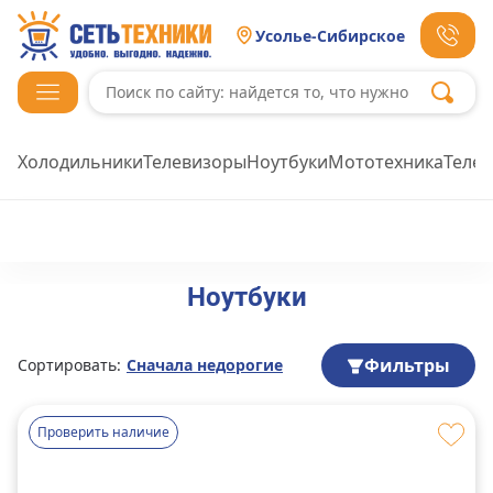
Усолье-Сибирское
Холодильники
Телевизоры
Ноутбуки
Мототехника
Теле
Ноутбуки
Фильтры
Сортировать:
Сначала недорогие
Проверить наличие