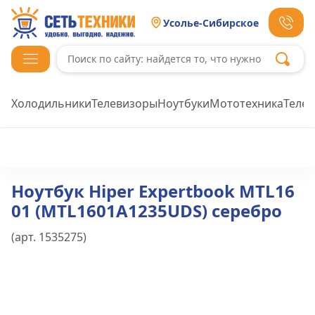
Усолье-Сибирское
Холодильники
Телевизоры
Ноутбуки
Мототехника
Теле
Ноутбук Hiper Expertbook MTL16
01 (MTL1601A1235UDS) серебро
(арт.
1535275
)