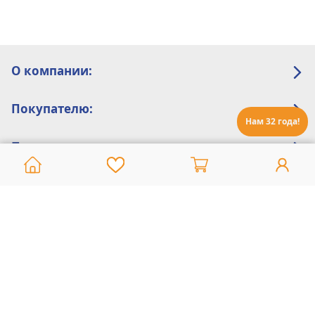
О компании:
Покупателю:
Нам 32 года!
Помощь:
Техническая поддержка
8 800 775 20 30
Интернет-магазин
8 924 548 85 07
Ежедневно с 10:00 до 19:00 (время Иркутское)
Этот сайт защищен reCaptcha и Google
Политика конфиденциальности
и
Условия пользования
применяются