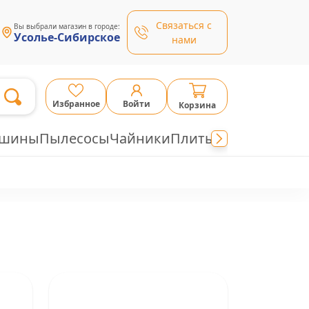
Связаться с
Вы выбрали магазин в городе:
Усолье-Сибирское
нами
Избранное
Войти
Корзина
ашины
Пылесосы
Чайники
Плиты