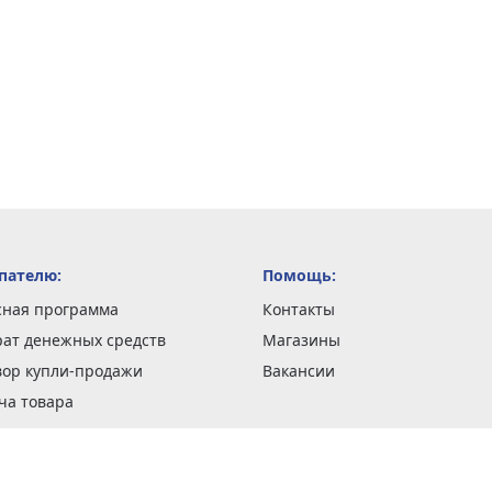
пателю:
Помощь:
сная программа
Контакты
рат денежных средств
Магазины
вор купли-продажи
Вакансии
ча товара
вка заказов
оформить заказ