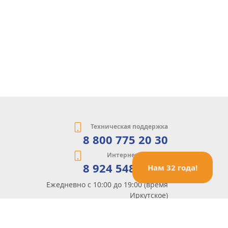
Техническая поддержка
8 800 775 20 30
Интернет-магазин
8 924 548 85 07
Нам 32 года!
Ежедневно с 10:00 до 19:00 (время
Иркутское)
Этот сайт защищен reCaptcha и Google
Политика конфиденциальности
и
Условия пользования
применяются