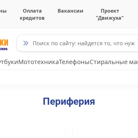
ны
Оплата
Вакансии
Проект
кредитов
"Движуха"
утбуки
Мототехника
Телефоны
Стиральные м
Периферия