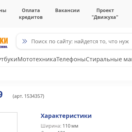
ны
Оплата
Вакансии
Проект
кредитов
"Движуха"
утбуки
Мототехника
Телефоны
Стиральные м
9
(арт.
1534357
)
Характеристики
Ширина
:
110
мм