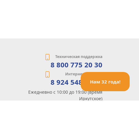
Техническая поддержка
8 800 775 20 30
Интернет-магазин
8 924 548 85 07
Нам 32 года!
Ежедневно с 10:00 до 19:00 (время
Иркутское)
Этот сайт защищен reCaptcha и Google
Политика конфиденциальности
и
Условия пользования
применяются