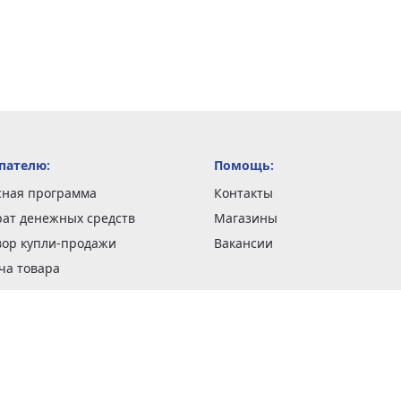
пателю:
Помощь:
сная программа
Контакты
рат денежных средств
Магазины
вор купли-продажи
Вакансии
ча товара
вка заказов
оформить заказ
 акции
н и возврат товара
рантии