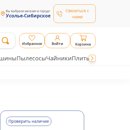
Связаться с
Вы выбрали магазин в городе:
Усолье-Сибирское
нами
Избранное
Войти
Корзина
ашины
Пылесосы
Чайники
Плиты
Проверить наличие