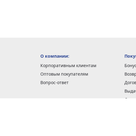
О компании:
Поку
Корпоративным клиентам
Бону
Оптовым покупателям
Возв
Вопрос-ответ
Дого
Выда
Доста
Как 
Наши
Обме
О га