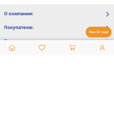
О компании:
Покупателю:
Нам 32 года!
Помощь:
Техническая поддержка
8 800 775 20 30
Интернет-магазин
8 924 548 85 07
Ежедневно с 10:00 до 19:00 (время Иркутское)
Этот сайт защищен reCaptcha и Google
Политика конфиденциальности
и
Условия пользования
применяются