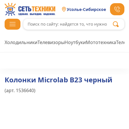
Усолье-Сибирское
Холодильники
Телевизоры
Ноутбуки
Мототехника
Теле
Колонки Microlab B23 черный
(арт.
1536640
)