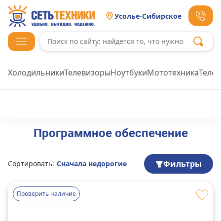
Усолье-Сибирское
Холодильники
Телевизоры
Ноутбуки
Мототехника
Теле
Программное обеспечение
Фильтры
Сортировать:
Сначала недорогие
Проверить наличие