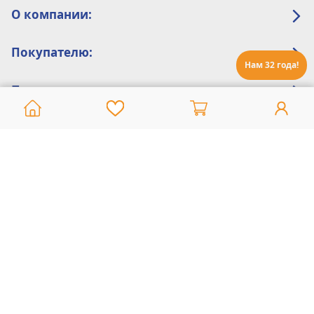
О компании:
Покупателю:
Нам 32 года!
Помощь:
Техническая поддержка
8 800 775 20 30
Интернет-магазин
8 924 548 85 07
Ежедневно с 10:00 до 19:00 (время Иркутское)
Этот сайт защищен reCaptcha и Google
Политика конфиденциальности
и
Условия пользования
применяются
Политика Конфиденциальности