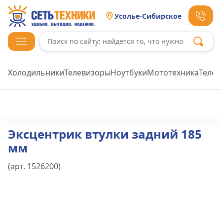
Усолье-Сибирское
Холодильники
Телевизоры
Ноутбуки
Мототехника
Теле
Эксцентрик втулки задний 185
мм
(арт.
1526200
)