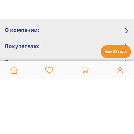
О компании:
Покупателю:
Нам 32 года!
Помощь:
Техническая поддержка
8 800 775 20 30
Интернет-магазин
8 924 548 85 07
Ежедневно с 10:00 до 19:00 (время Иркутское)
Этот сайт защищен reCaptcha и Google
Политика конфиденциальности
и
Условия пользования
применяются