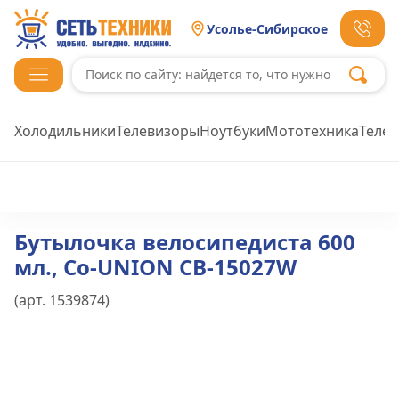
Усолье-Сибирское
Холодильники
Телевизоры
Ноутбуки
Мототехника
Теле
Бутылочка велосипедиста 600
мл., Co-UNION CB-15027W
(арт.
1539874
)