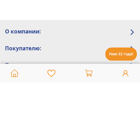
О компании:
Покупателю:
Нам 32 года!
Помощь:
Техническая поддержка
8 800 775 20 30
Интернет-магазин
8 924 548 85 07
Ежедневно с 10:00 до 19:00 (время Иркутское)
Этот сайт защищен reCaptcha и Google
Политика конфиденциальности
и
Условия пользования
применяются