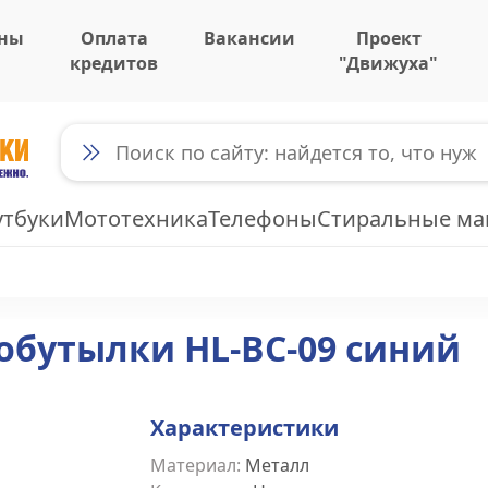
ны
Оплата
Вакансии
Проект
кредитов
"Движуха"
утбуки
Мототехника
Телефоны
Стиральные м
обутылки HL-BC-09 синий
Характеристики
Материал
:
Металл