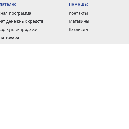
пателю:
Помощь:
сная программа
Контакты
рат денежных средств
Магазины
вор купли-продажи
Вакансии
ча товара
вка заказов
оформить заказ
 акции
н и возврат товара
рантии
та кредитов
рочные сертификаты
ка в кредит
тика конфиденциальности
ка изделий
обы оплаты