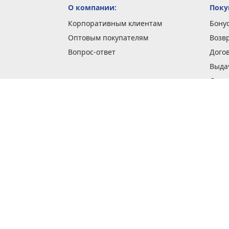
О компании:
Поку
Корпоративным клиентам
Бону
Оптовым покупателям
Возв
Вопрос-ответ
Дого
Выда
Доста
Как 
Наши
Обме
О га
Опла
Пода
Покуп
Поли
Сбор
Спос