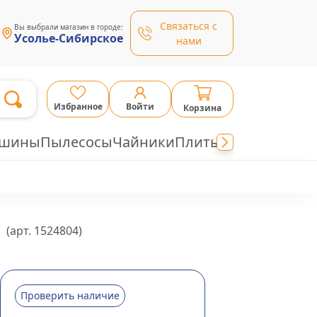
Связаться с
Вы выбрали магазин в городе:
Усолье-Сибирское
нами
Избранное
Войти
Корзина
ашины
Пылесосы
Чайники
Плиты
(арт.
1524804
)
Проверить наличие