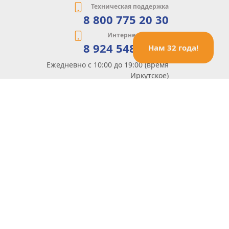
Техническая поддержка
8 800 775 20 30
Интернет-магазин
8 924 548 85 07
Нам 32 года!
Ежедневно с 10:00 до 19:00 (время
Иркутское)
Этот сайт защищен reCaptcha и Google
Политика конфиденциальности
и
Условия пользования
применяются
Политика Конфиденциальности