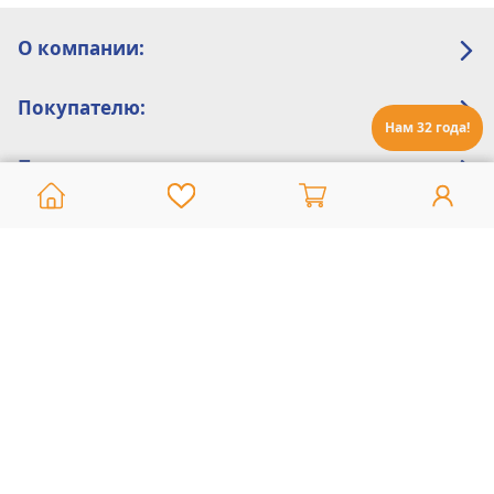
О компании:
Покупателю:
Нам 32 года!
Помощь:
Техническая поддержка
8 800 775 20 30
Интернет-магазин
8 924 548 85 07
Ежедневно с 10:00 до 19:00 (время Иркутское)
Этот сайт защищен reCaptcha и Google
Политика конфиденциальности
и
Условия пользования
применяются