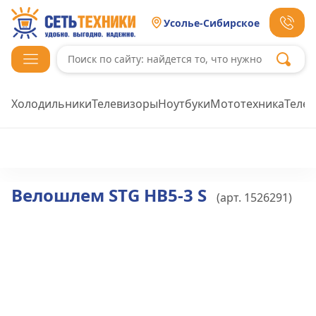
Усолье-Сибирское
Холодильники
Телевизоры
Ноутбуки
Мототехника
Теле
Велошлем STG HB5-3 S
(арт.
1526291
)