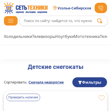
Усолье-Сибирское
Холодильники
Телевизоры
Ноутбуки
Мототехника
Теле
Детские снегокаты
Фильтры
Сортировать:
Сначала недорогие
Проверить наличие