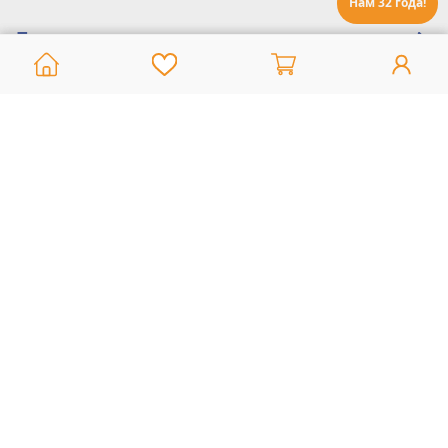
Нам 32 года!
Помощь:
Техническая поддержка
8 800 775 20 30
Интернет-магазин
8 924 548 85 07
Ежедневно с 10:00 до 19:00 (время Иркутское)
Этот сайт защищен reCaptcha и Google
Политика конфиденциальности
и
Условия пользования
применяются
Политика Конфиденциальности