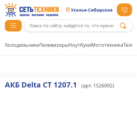
Усолье-Сибирское
Холодильники
Телевизоры
Ноутбуки
Мототехника
Теле
АКБ Delta СТ 1207.1
(арт.
1526092
)