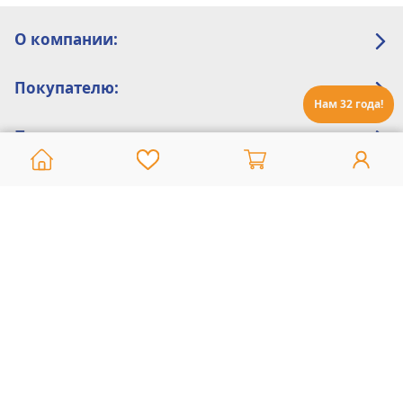
О компании:
Покупателю:
Нам 32 года!
Помощь:
Техническая поддержка
8 800 775 20 30
Интернет-магазин
8 924 548 85 07
Ежедневно с 10:00 до 19:00 (время Иркутское)
Этот сайт защищен reCaptcha и Google
Политика конфиденциальности
и
Условия пользования
применяются