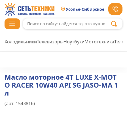
Усолье-Сибирское
Холодильники
Телевизоры
Ноутбуки
Мототехника
Теле
Масло моторное 4Т LUXE X-MOT
O RACER 10W40 API SG JASO-MA 1
л
(арт.
1543816
)