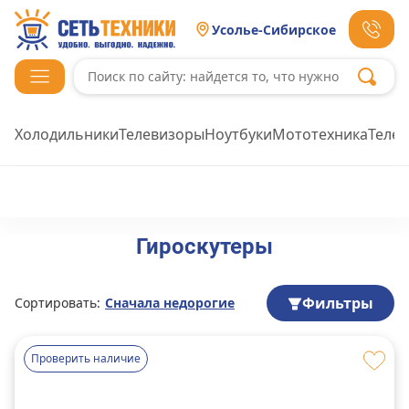
Усолье-Сибирское
Холодильники
Телевизоры
Ноутбуки
Мототехника
Теле
Гироскутеры
Фильтры
Сортировать:
Сначала недорогие
Проверить наличие