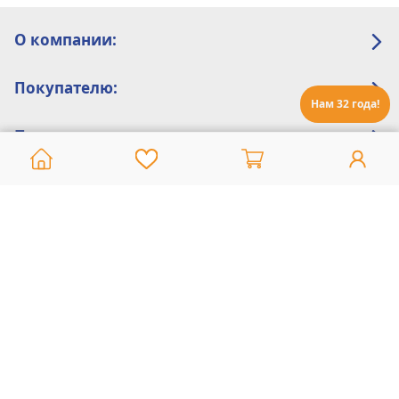
О компании:
Покупателю:
Нам 32 года!
Помощь:
Техническая поддержка
8 800 775 20 30
Интернет-магазин
8 924 548 85 07
Ежедневно с 10:00 до 19:00 (время Иркутское)
Этот сайт защищен reCaptcha и Google
Политика конфиденциальности
и
Условия пользования
применяются