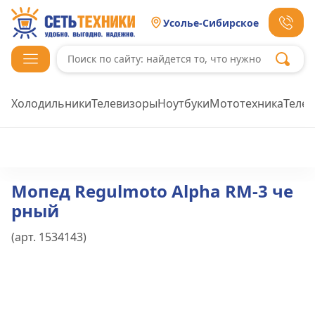
Усолье-Сибирское
Холодильники
Телевизоры
Ноутбуки
Мототехника
Теле
Мопед Regulmoto Alpha RM-3 че
рный
(арт.
1534143
)