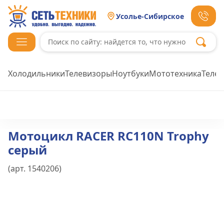
Усолье-Сибирское
Холодильники
Телевизоры
Ноутбуки
Мототехника
Теле
Мотоцикл RACER RC110N Trophy
серый
(арт.
1540206
)