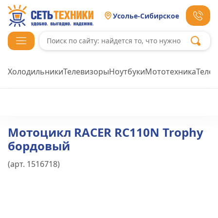
Усолье-Сибирское
Холодильники
Телевизоры
Ноутбуки
Мототехника
Теле
Мотоцикл RACER RC110N Trophy
бордовый
(арт.
1516718
)