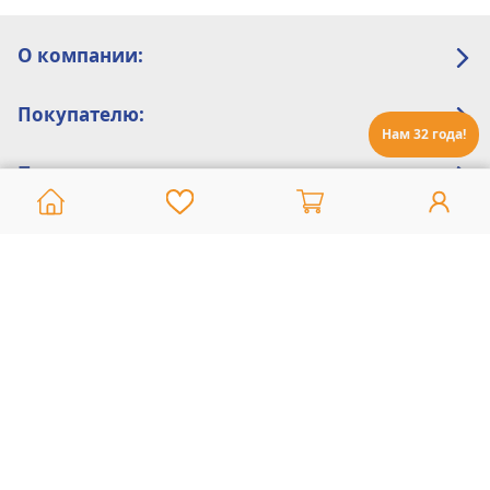
О компании:
Покупателю:
Нам 32 года!
Помощь:
Техническая поддержка
8 800 775 20 30
Интернет-магазин
8 924 548 85 07
Ежедневно с 10:00 до 19:00 (время Иркутское)
Этот сайт защищен reCaptcha и Google
Политика конфиденциальности
и
Условия пользования
применяются