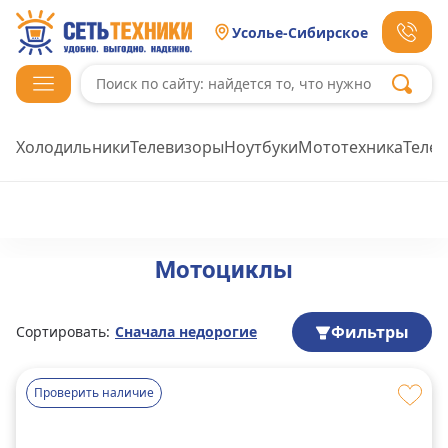
Усолье-Сибирское
Холодильники
Телевизоры
Ноутбуки
Мототехника
Теле
Мотоциклы
Фильтры
Сортировать:
Сначала недорогие
Проверить наличие