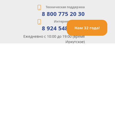
Техническая поддержка
8 800 775 20 30
Интернет-магазин
8 924 548 85 07
Нам 32 года!
Ежедневно с 10:00 до 19:00 (время
Иркутское)
Этот сайт защищен reCaptcha и Google
Политика конфиденциальности
и
Условия пользования
применяются
Политика Конфиденциальности