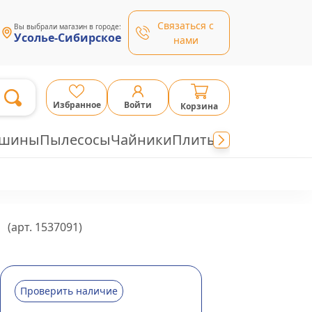
Связаться с
Вы выбрали магазин в городе:
Усолье-Сибирское
нами
Избранное
Войти
Корзина
ашины
Пылесосы
Чайники
Плиты
(арт.
1537091
)
Проверить наличие