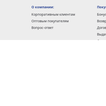
О компании:
Поку
Корпоративным клиентам
Бону
Оптовым покупателям
Возв
Вопрос-ответ
Дого
Выда
Доста
Как 
Наши
Обме
О га
Опла
Пода
Покуп
Поли
Сбор