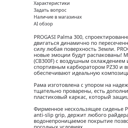
Характеристики
Задать вопрос
Наличие в магазинах
AI обзор
PROGASI Palma 300, спроектирован
двигаться динамично по пересеченн
силу любая поверхность Земли. PRO
новые эмоции будут распакованы! 
(CB300F) с воздушным охлаждением и
спортивным карбюратором PZ30 и в
обеспечивают идеальную композици
Рама изготовлена с упором на надеж
тщательно проварены, есть дополни
пластиковый каркас, который защи
Фирменное нескользящее сиденье PR
anti-slip grip, держит любого райде
водонепроницаемое покрытие позво
погодных условиях.