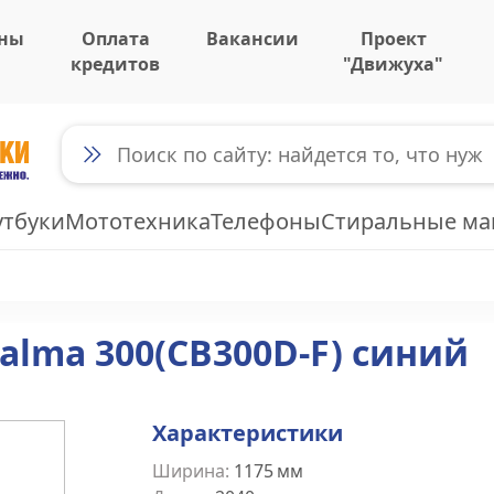
ны
Оплата
Вакансии
Проект
кредитов
"Движуха"
утбуки
Мототехника
Телефоны
Стиральные м
alma 300(CB300D-F) синий
Характеристики
Ширина
:
1175
мм