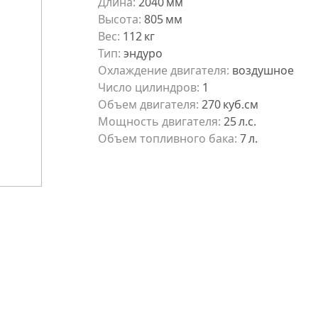
Длина
:
2040
мм
Высота
:
805
мм
Вес
:
112
кг
Тип
:
эндуро
Охлаждение двигателя
:
воздушное
Число цилиндров
:
1
Объем двигателя
:
270
куб.см
Мощность двигателя
:
25
л.с.
Объем топливного бака
:
7
л.