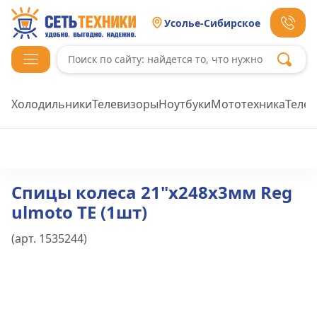
Усолье-Сибирское
Холодильники
Телевизоры
Ноутбуки
Мототехника
Теле
Спицы колеса 21"х248x3мм Reg
ulmoto TE (1шт)
(арт.
1535244
)