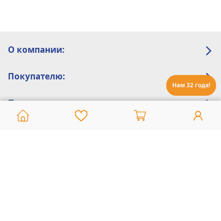
О компании:
Покупателю:
Нам 32 года!
Помощь:
Техническая поддержка
8 800 775 20 30
Интернет-магазин
8 924 548 85 07
Ежедневно с 10:00 до 19:00 (время Иркутское)
Этот сайт защищен reCaptcha и Google
Политика конфиденциальности
и
Условия пользования
применяются