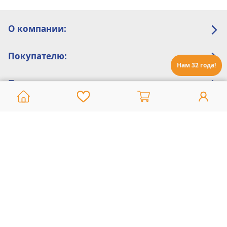
О компании:
Покупателю:
Нам 32 года!
Помощь:
Техническая поддержка
8 800 775 20 30
Интернет-магазин
8 924 548 85 07
Ежедневно с 10:00 до 19:00 (время Иркутское)
Этот сайт защищен reCaptcha и Google
Политика конфиденциальности
и
Условия пользования
применяются