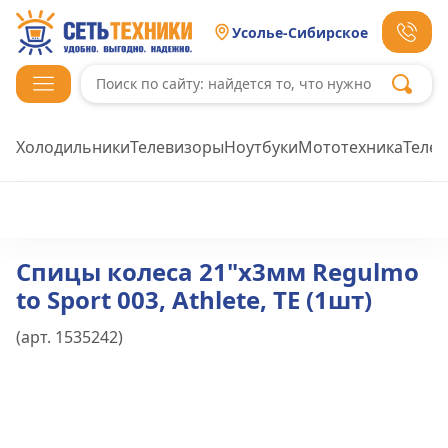
Усолье-Сибирское
Холодильники
Телевизоры
Ноутбуки
Мототехника
Теле
Спицы колеса 21"х3мм Regulmo
to Sport 003, Athlete, TE (1шт)
(арт.
1535242
)